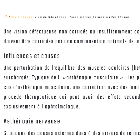
/
Santé des yeux
/ Mal de tête et yeux – Connaissances de base sur l’asthénopie
Une vision défectueuse non corrigée ou insuffisamment cor
doivent être corrigées par une compensation optimale de la
Influences et causes
Une perturbation de l’équilibre des muscles oculaires (hé
surchargés. Typique de l' »asthénopie musculaire » : les pl
cas d’asthénopie musculaire, une correction avec des lentill
procédé thérapeutique qui peut avoir des effets seconda
exclusivement à l’ophtalmologue.
Asthénopie nerveuse
Si aucune des causes externes dues à des erreurs de réfrac