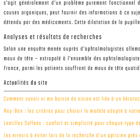
s’agit généralement d’un problème purement fonctionnel 
causes organiques, peut fournir des informations à ce sujet
détendu par des médicaments. Cette dilatation de la pupille
Analyses et résultats de recherches
Selon une enquête menée auprès d’ophtalmologistes allema
maux de tête – extrapolé à l’ensemble des ophtalmologiste
France, parmi les patients souffrant de maux de tête quotid
Actualités du site
Comment savoir si ma baisse de vision est liée à un kérato
Ray-Ban : les critères pour choisir le modèle adapté à votr
Lentilles Soflens : confort et simplicité pour chaque type d
Les erreurs à éviter lors de la recherche d’un opticien près