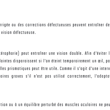
rigée ou des corrections défectueuses peuvent entraîner de
 vision défectueuse.
térophorie) peut entraîner une vision double. Afin d’éviter
aintes disparaissent si l’on éteint temporairement un œil, p
es prismatiques peut être utile. Comme il s’agit d’une interv
ires graves s’il n’est pas utilisé correctement, l’adapta
tion ou à un équilibre perturbé des muscles oculaires ne peut