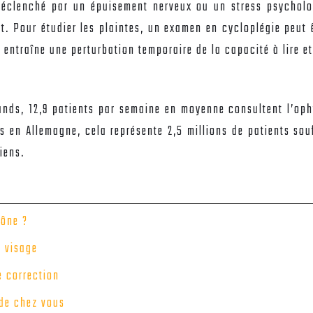
déclenché par un épuisement nerveux ou un stress psycholog
. Pour étudier les plaintes, un examen en cycloplégie peut êt
 entraîne une perturbation temporaire de la capacité à lire e
nds, 12,9 patients par semaine en moyenne consultent l’oph
s en Allemagne, cela représente 2,5 millions de patients so
iens.
cône ?
e visage
e correction
 de chez vous